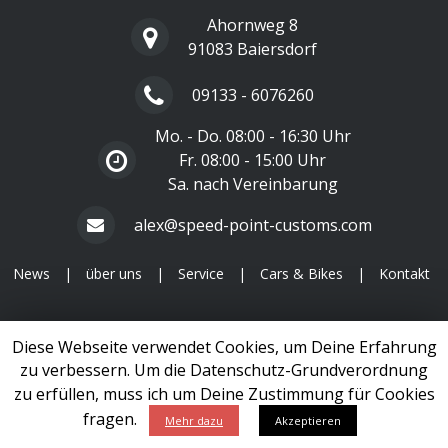
Ahornweg 8
91083 Baiersdorf
09133 - 6076260
Mo. - Do. 08:00 - 16:30 Uhr
Fr. 08:00 - 15:00 Uhr
Sa. nach Vereinbarung
alex@speed-point-customs.com
News
|
über uns
|
Service
|
Cars & Bikes
|
Kontakt
1999 - 2026 Copyright
Speed Point Customs
Diese Webseite verwendet Cookies, um Deine Erfahrung
Impressum
|
Datenschutzerklärung
zu verbessern. Um die Datenschutz-Grundverordnung
zu erfüllen, muss ich um Deine Zustimmung für Cookies
designed by
netarama.de
fragen.
Mehr dazu
Akzeptieren