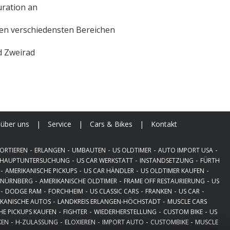
uration an
den verschiedensten Bereichen
d Zweirad
über uns
|
Service
|
Cars & Bikes
|
Kontakt
-
-
-
-
-
ORTIEREN
ERLANGEN
UMBAUTEN
US OLDTIMER
AUTO IMPORT USA
-
-
-
HAUPTUNTERSUCHUNG
US CAR WERKSTATT
INSTANDSETZUNG
FÜRTH
-
-
-
-
AMERIKANISCHE PICKUPS
US CAR HÄNDLER
US OLDTIMER KAUFEN
-
-
-
-
NÜRNBERG
AMERIKANISCHE OLDTIMER
FRAME OFF RESTAURIERUNG
US
-
-
-
-
-
-
DODGE RAM
FORCHHEIM
US CLASSIC CARS
FRANKEN
US CAR
-
-
IKANISCHE AUTOS
LANDKREIS ERLANGEN-HÖCHSTADT
MUSCLE CARS
-
-
-
-
HE PICKUPS KAUFEN
FIGHTER
WIEDERHERSTELLUNG
CUSTOM BIKE
US
-
-
-
-
-
KEN
H-ZULASSUNG
ELOXIEREN
IMPORT AUTO
CUSTOMBIKE
MUSCLE