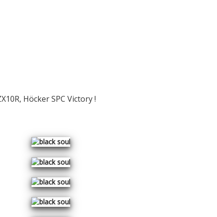
NEWS
ÜBER UNS
SERVICE
CARS & BIKES
KONTAKT
10R, Höcker SPC Victory !