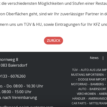
t die verschiedensten Möglichkeiten und Stufen einer Resta
n Oberflächen geht, sind wir Ihr zuverlässiger Partner in 
ern uns um TÜV & HU, sowie Eintragungen für Ihr KFZ un
ZURÜCK
News
|
hornweg 8
1083 Baiersdorf
-
TÜV
AUTO AUS USA IMP
-
MUSTANG IMPORTIEREN
9133 - 6076260
-
DODGE RAM IMPORT
-
MOTORRAD
BAMBERG
. - Do. 08:00 - 16:30 Uhr
-
AUTO
BAIERSDORF
. 08:00 - 15:00 Uhr
-
VERCHROMEN
AMER
a. nach Vereinbarung
-
HÄNDLER
AMERIKANISC
-
CAR PARTS
MITTELFRAN