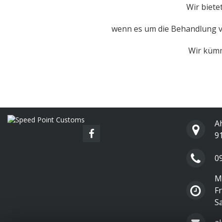
Wir biete
wenn es um die Behandlung vo
Wir kümm
A
9
0
Mo
Fr
S