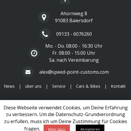
Ahornweg 8
91083 Baiersdorf
09133 - 6076260
Mo. - Do. 08:00 - 16:30 Uhr
Fr. 08:00 - 15:00 Uhr
Sa. nach Vereinbarung
alex@speed-point-customs.com
News
|
über uns
|
Service
|
Cars & Bikes
|
Kontakt
1999 - 2026 Copyright
Speed Point Customs
Diese Webseite verwendet Cookies, um Deine Erfahrung
Impressum
|
Datenschutzerklärung
zu verbessern. Um die Datenschutz-Grundverordnung
zu erfüllen, muss ich um Deine Zustimmung für Cookies
designed by
netarama.de
fragen.
Mehr dazu
Akzeptieren