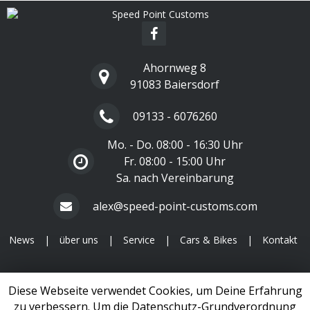
Ahornweg 8
91083 Baiersdorf
09133 - 6076260
Mo. - Do. 08:00 - 16:30 Uhr
Fr. 08:00 - 15:00 Uhr
Sa. nach Vereinbarung
alex@speed-point-customs.com
News
|
über uns
|
Service
|
Cars & Bikes
|
Kontakt
1999 - 2026 Copyright
Speed Point Customs
Diese Webseite verwendet Cookies, um Deine Erfahrung
Impressum
|
Datenschutzerklärung
zu verbessern. Um die Datenschutz-Grundverordnung