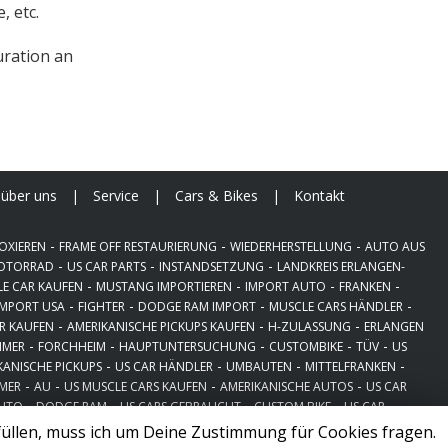
 etc.
uration an
über uns
|
Service
|
Cars & Bikes
|
Kontakt
-
-
-
OXIEREN
FRAME OFF RESTAURIERUNG
WIEDERHERSTELLUNG
AUTO AUS
-
-
-
OTORRAD
US CAR PARTS
INSTANDSETZUNG
LANDKREIS ERLANGEN-
-
-
-
-
E CAR KAUFEN
MUSTANG IMPORTIEREN
IMPORT AUTO
FRANKEN
-
-
-
-
IMPORT USA
FIGHTER
DODGE RAM IMPORT
MUSCLE CARS HÄNDLER
-
-
-
R KAUFEN
AMERIKANISCHE PICKUPS KAUFEN
H-ZULASSUNG
ERLANGEN
-
-
-
-
-
IMER
FORCHHEIM
HAUPTUNTERSUCHUNG
CUSTOMBIKE
TÜV
US
-
-
-
-
KANISCHE PICKUPS
US CAR HÄNDLER
UMBAUTEN
MITTELFRANKEN
-
-
-
-
IMER
AU
US MUSCLE CARS KAUFEN
AMERIKANISCHE AUTOS
US CAR
-
-
-
-
AUTO
DODGE RAM
US CARS GEBRAUCHT
CUSTOM BIKE
US CAR
üllen, muss ich um Deine Zustimmung für Cookies fragen.