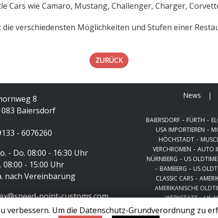
le Cars wie Camaro, Mustang, Challenger, Charger, Corvette,
t die verschiedensten Möglichkeiten und Stufen einer Resta
ZURÜCK
News
|
hornweg 8
1083 Baiersdorf
-
-
BAIERSDORF
FÜRTH
EL
-
USA IMPORTIEREN
M
9133 - 6076260
-
HÖCHSTADT
MUSCL
-
VERCHROMEN
AUTO 
. - Do. 08:00 - 16:30 Uhr
-
NÜRNBERG
US OLDTIME
. 08:00 - 15:00 Uhr
-
-
BAMBERG
US OLDT
a. nach Vereinbarung
-
CLASSIC CARS
AMERI
AMERIKANISCHE OLDT
lex@speed-point-customs.com
-
WERKSTATT
US 
u verbessern. Um die Datenschutz-Grundverordnung zu erf