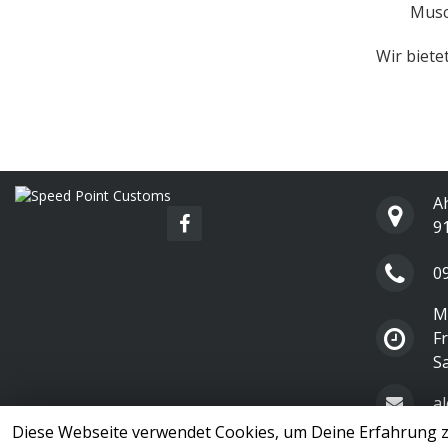
Musc
Wir biete
A
9
0
Mo
Fr
S
a
Diese Webseite verwendet Cookies, um Deine Erfahrung z