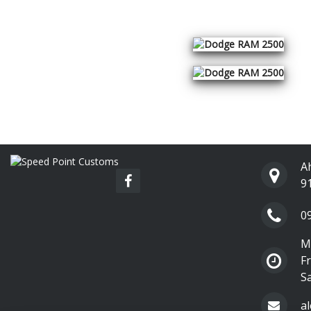
A
9
0
Mo
Fr
S
a