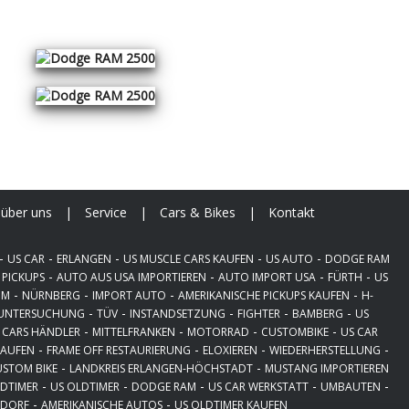
über uns
|
Service
|
Cars & Bikes
|
Kontakt
-
-
-
-
-
US CAR
ERLANGEN
US MUSCLE CARS KAUFEN
US AUTO
DODGE RAM
-
-
-
-
 PICKUPS
AUTO AUS USA IMPORTIEREN
AUTO IMPORT USA
FÜRTH
US
-
-
-
-
IM
NÜRNBERG
IMPORT AUTO
AMERIKANISCHE PICKUPS KAUFEN
H-
-
-
-
-
-
UNTERSUCHUNG
TÜV
INSTANDSETZUNG
FIGHTER
BAMBERG
US
-
-
-
-
 CARS HÄNDLER
MITTELFRANKEN
MOTORRAD
CUSTOMBIKE
US CAR
-
-
-
-
KAUFEN
FRAME OFF RESTAURIERUNG
ELOXIEREN
WIEDERHERSTELLUNG
-
-
STOM BIKE
LANDKREIS ERLANGEN-HÖCHSTADT
MUSTANG IMPORTIEREN
-
-
-
-
-
LDTIMER
US OLDTIMER
DODGE RAM
US CAR WERKSTATT
UMBAUTEN
-
-
SDORF
AMERIKANISCHE AUTOS
US OLDTIMER KAUFEN