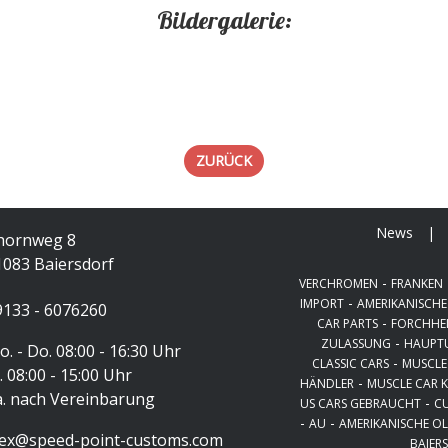
Bildergalerie:
ZURÜCK
News
|
hornweg 8
1083 Baiersdorf
-
VERCHROMEN
FRANKEN
-
IMPORT
AMERIKANISCHE
9133 - 6076260
-
CAR PARTS
FORCHHE
-
ZULASSUNG
HAUPT
. - Do. 08:00 - 16:30 Uhr
-
CLASSIC CARS
MUSCLE
. 08:00 - 15:00 Uhr
-
HÄNDLER
MUSCLE CAR 
a. nach Vereinbarung
-
US CARS GEBRAUCHT
CU
-
-
AU
AMERIKANISCHE O
lex@speed-point-customs.com
BAIER