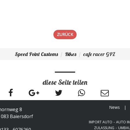
ZURÜCK
Speed Point Customs
Bikes
cafe racer GPZ
diese Seite teilen
News
|
hornweg 8
1083 Baiersdorf
-
IMPORT AUTO
AUTO I
-
ZULASSUNG
UMBAU
9133 - 6076260