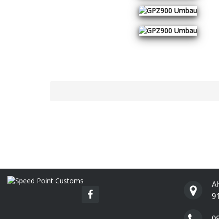
A
9
0