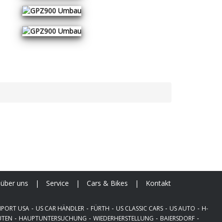
über uns
|
Service
|
Cars & Bikes
|
Kontakt
-
-
-
-
-
MPORT USA
US CAR HÄNDLER
FÜRTH
US CLASSIC CARS
US AUTO
H-
-
-
-
-
TEN
HAUPTUNTERSUCHUNG
WIEDERHERSTELLUNG
BAIERSDORF